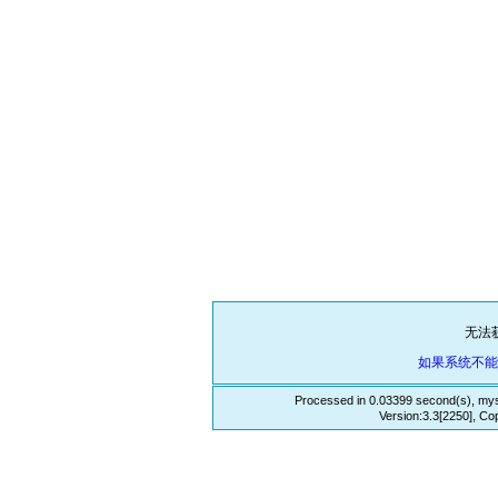
无法
如果系统不
Processed in 0.03399 second(s), mys
Version:3.3[2250], Co